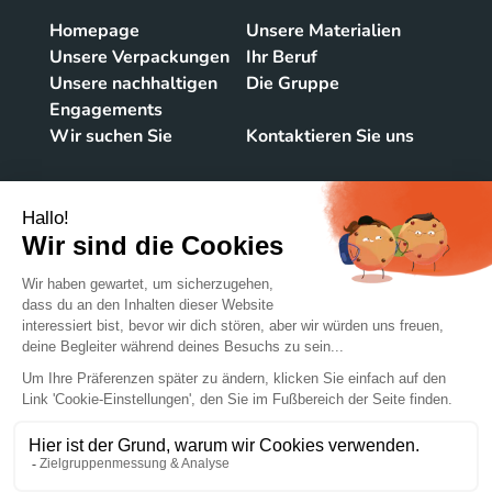
Homepage
Unsere Materialien
Unsere Verpackungen
Ihr Beruf
Unsere nachhaltigen
Die Gruppe
Engagements
Wir suchen Sie
Kontaktieren Sie uns
KONTAKTIEREN SIE UNS
Kraftisriederstraβe 2
87647 UNTERTHINGAU
DEUTSCHLAND
+49 837 792 9550
@Lacroix-emballages
© 2022 Groupe Lacroix
Impressum
Personenbezogene Daten