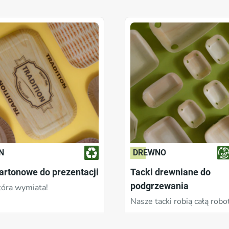
Nadające się do recyklingu
nd.
Tak
Reset
N
DREWNO
artonowe do prezentacji
Tacki drewniane do
podgrzewania
tóra wymiata!
Nasze tacki robią całą robo