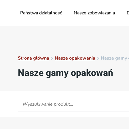
Państwa działalność
Nasze zobowiązania
D
Strona główna
Nasze opakowania
Nasze gamy
Nasze gamy opakowań
Drewno, karton, plastik, celuloza, nie wiedzą Państwo
Państwu opakowania dostosowane do …
Czytać dalej
Materiały
Profesje