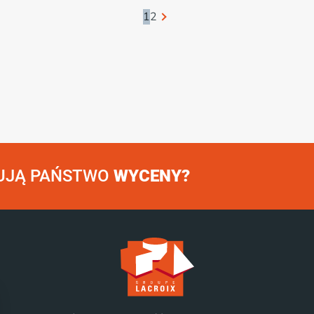
1
2
UJĄ PAŃSTWO
WYCENY?