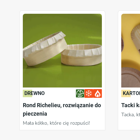
Szablony
Zawartość
DREWNO
KARTO
Rond Richelieu, rozwiązanie do
Tacki k
pieczenia
Tacka, k
Mała kółko, które cię rozpuści!