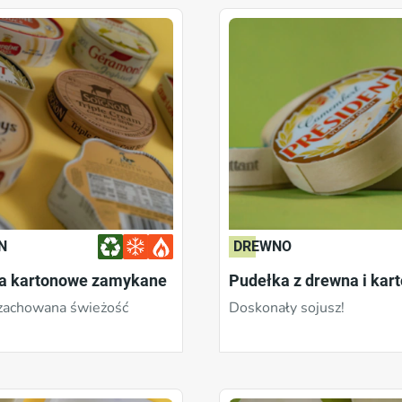
N
DREWNO
a kartonowe zamykane
Pudełka z drewna i kar
zachowana świeżość
Doskonały sojusz!