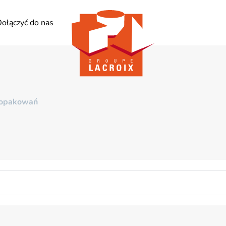
ołączyć do nas
 opakowań
, jaki materiał wybrać? Od najprostszych po najbardziej orygin
Właściwości