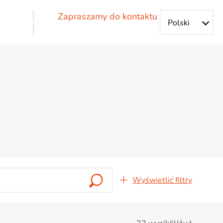
Zapraszamy do kontaktu
alne – nasze zespoły współpracują, aby zaoferować
Wyświetlić filtry
Funkcje