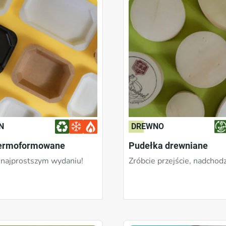
N
DREWNO
termoformowane
Pudełka drewniane
 najprostszym wydaniu!
Zróbcie przejście, nadchod