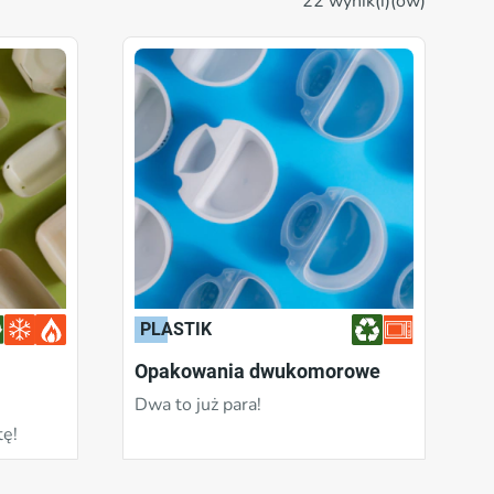
22 wynik(i)(ów)
Opcja materiału pochodzącego z recyklingu
Nie
nd.
Tak
Nie
PLASTIK
Opakowania dwukomorowe
Dwa to już para!
tę!