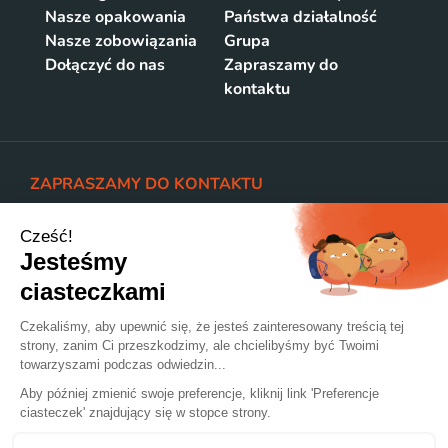
Nasze opakowania
Państwa działalność
Nasze zobowiązania
Grupa
Dołączyć do nas
Zapraszamy do
kontaktu
ZAPRASZAMY DO KONTAKTU
LACROIX OPAKOWANIA
Bohaterow Westerplatte 9
07-410 OSTROLEKA, POLSKA
WOODPAK
Boguslawice 32A
63-322 GOLUCHOW, POLSKA
+48 29 760 56 08
@Lacroix-emballages