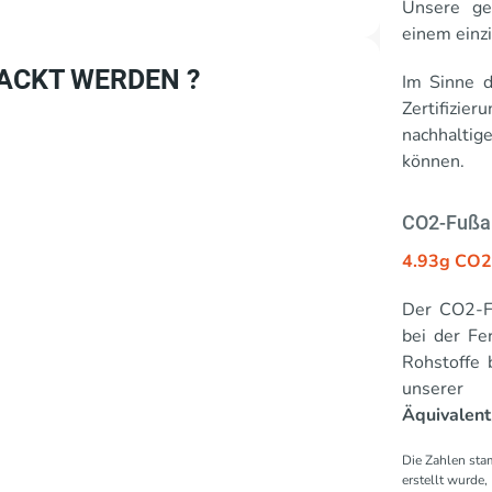
Unsere ge
einem einz
ACKT WERDEN ?
Im Sinne d
Zertifizie
nachhalti
können.
CO2-Fußab
4.93g CO2-
Der CO2-Fu
bei der Fe
Rohstoffe 
unserer 
Äquivalent
Die Zahlen st
erstellt wurde