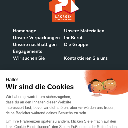
Homepage
Unsere Materialien
Unsere Verpackungen
Ihr Beruf
Unsere nachhaltigen
Die Gruppe
Engagements
Wir suchen Sie
Kontaktieren Sie uns
KONTAKTIEREN SIE UNS
Kraftisriederstraβe 2
87647 UNTERTHINGAU
DEUTSCHLAND
+49 837 792 9550
@Lacroix-emballages