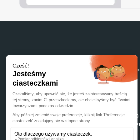
Strona główna
Nasze materiały
Nasze 
ZAPRASZAMY DO KONTAKTU
LACROIX OPAKOWANIA
+48 29 760 56 08
Bohaterow Westerplatte 9
@Lacroix-emballa
07-410 OSTROLEKA, POLSKA