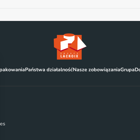
opakowania
Państwa działalność
Nasze zobowiązania
Grupa
Do
ges