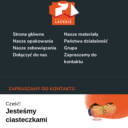
Strona główna
Nasze materiały
Nasze opakowania
Państwa działalność
Nasze zobowiązania
Grupa
Dołączyć do nas
Zapraszamy do
kontaktu
ZAPRASZAMY DO KONTAKTU
LACROIX OPAKOWANIA
Bohaterow Westerplatte 9
07-410 OSTROLEKA, POLSKA
WOODPAK