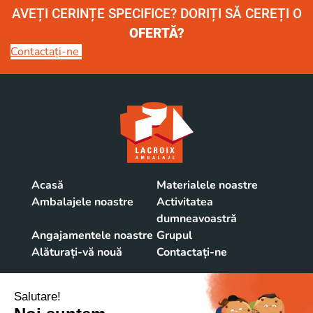
AVEȚI CERINȚE SPECIFICE? DORIȚI SĂ CEREȚI O
OFERTĂ?
Contactați-ne
Acasă
Materialele noastre
Ambalajele noastre
Activitatea
dumneavoastră
Angajamentele noastre
Grupul
Alăturați-vă nouă
Contactați-ne