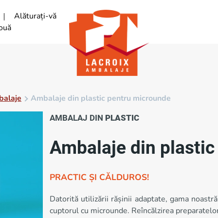
Alăturați-vă
ouă
balaje
Ambalaje din plastic pentru microunde
AMBALAJ DIN
PLASTIC
Ambalaje din plasti
PRACTIC ȘI CĂLDUROS!
Datorită utilizării rășinii adaptate, gama noastr
cuptorul cu microunde. Reîncălzirea preparatelo