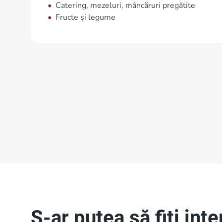
Catering, mezeluri, mâncăruri pregătite
Fructe și legume
S-ar putea să fiți int