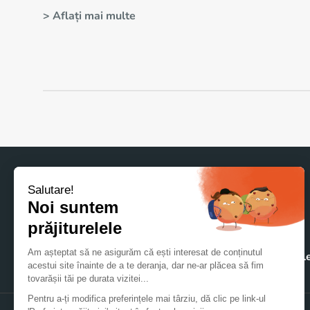
> Aflați mai multe
Acasă
Materialele noastre
Ambalajele