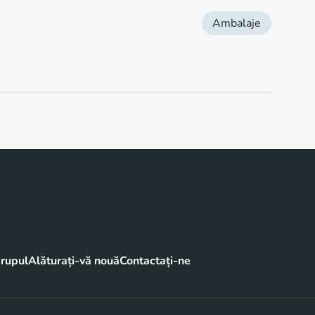
Ambalaje
rupul
Alăturați-vă nouă
Contactați-ne