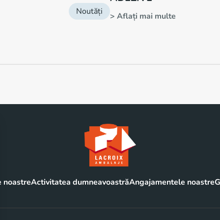
Noutăți
> Aflați mai multe
 noastre
Activitatea dumneavoastră
Angajamentele noastre
G