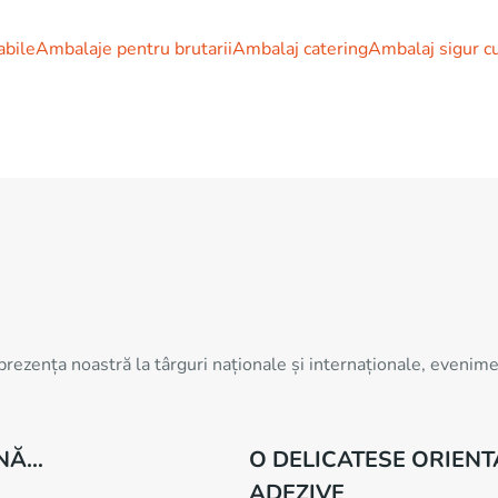
abile
Ambalaje pentru brutarii
Ambalaj catering
Ambalaj sigur c
prezența noastră la târguri naționale și internaționale, eveni
UNĂ…
O DELICATESE ORIEN
ADEZIVE