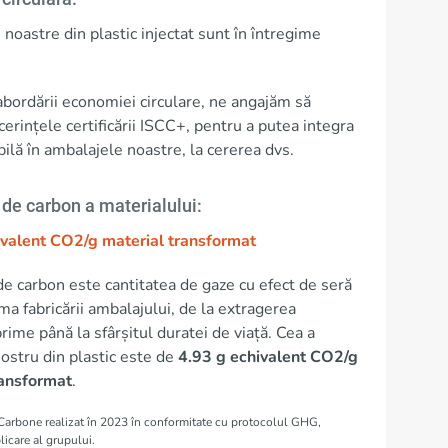
noastre din plastic injectat sunt în întregime
abordării economiei circulare, ne angajăm să
erințele certificării ISCC+, pentru a putea integra
bilă în ambalajele noastre, la cererea dvs.
de carbon a materialului:
ivalent CO2/g material transformat
 carbon este cantitatea de gaze cu efect de seră
ma fabricării ambalajului, de la extragerea
prime până la sfârșitul duratei de viață. Cea a
ostru din plastic este de
4.93 g echivalent CO2/g
ransformat
.
 Carbone realizat în 2023 în conformitate cu protocolul GHG,
icare al grupului.