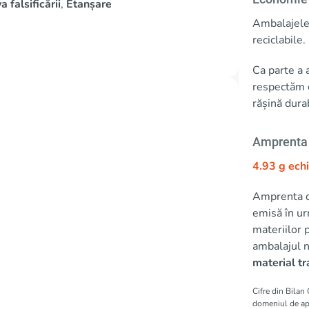
 falsificării
,
Etanșare
Ambalajele 
reciclabile.
Ca parte a 
respectăm c
rășină dura
Amprenta 
4.93 g ech
Amprenta de
emisă în ur
materiilor 
ambalajul n
material t
Cifre din Bilan
domeniul de apl