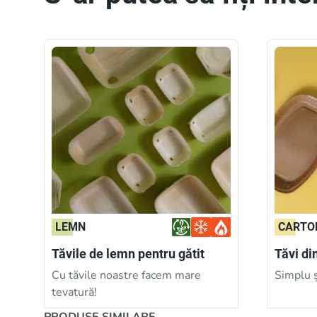
LEMN
CARTO
Tăvile de lemn pentru gătit
Tăvi di
Cu tăvile noastre facem mare
Simplu ș
tevatură!
PRODUSE SIMILARE