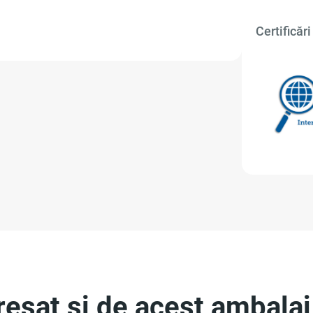
Certificări 
eresat și de acest ambalaj