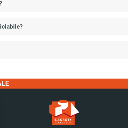
?
vește formele și o libertate deplină în materie de culori și impr
iclabile?
rci și a fi imediat identificabil pe rafturi.
 și fac parte din bucla economiei circulare, pentru a limita cât 
, de îndată ce utilizarea ne permite, folosim carton reciclat p
 de RSI a întreprinderii.
ALE