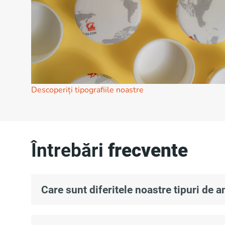
Descoperiți tipografiile noastre
Întrebări
frecvente
Care sunt diferitele noastre tipuri de 
Oferim diferite tipuri de ambalaje din carton pentr