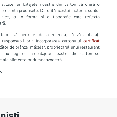
nalizate, ambalajele noastre din carton vă oferă o
ă prezenta produsele. Datorită acestui material suplu,
nice, cu o formă și o tipografie care reflectă
tră.
cartonul vă permite, de asemenea, să vă ambalați
 responsabil prin încorporarea cartonului
certificat
cător de brânză, măcelar, proprietarul unui restaurant
e sau legume, ambalajele noastre din carton se
le ale alimentelor dumneavoastră.
ton
niști