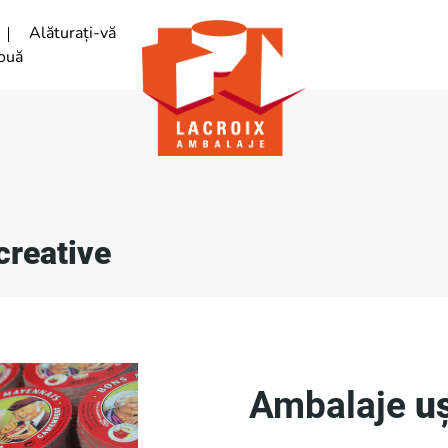
Alăturați-vă
ouă
creative
Ambalaje
u