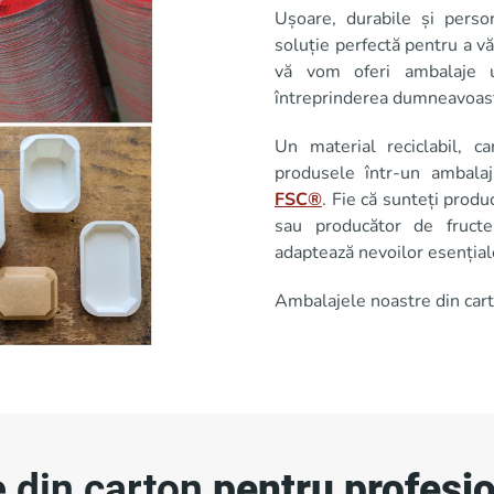
Ușoare, durabile și perso
soluție perfectă pentru a v
vă vom oferi ambalaje u
întreprinderea dumneavoas
Un material reciclabil, 
produsele într-un ambalaj
FSC®
. Fie că sunteți produ
sau producător de fruct
adaptează nevoilor esenția
Ambalajele noastre din car
e din carton
pentru profesio