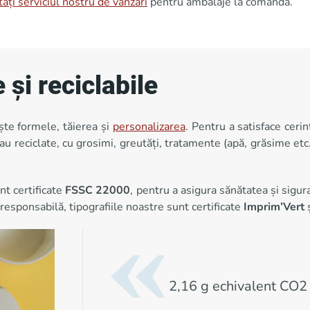
tați serviciul nostru de vânzări
pentru ambalaje la comandă.
 și reciclabile
ște formele, tăierea și
personalizarea
. Pentru a satisface ceri
au reciclate, cu grosimi, greutăți, tratamente (apă, grăsime etc.
nt certificate
FSSC 22000
, pentru a asigura sănătatea și sigu
 responsabilă, tipografiile noastre sunt certificate
Imprim’Vert
2,16 g echivalent CO2