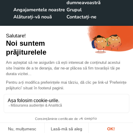
dumneavoastră
Angajamentele noastre
Grupul
Alăturați-vă nouă
Contactați-ne
CONTACTAȚI-NE
Str Viilor 146 A
545400 SIGHISOARA
ROMÂNIA
+40 265 773 046
@Lacroix-emballages
© 2022 Groupe Lacroix
Mențiuni legale
Utilizarea modulelor cookie
Date cu caracter personal
Planul site-ului
Crearea site-ului : WEBQAM