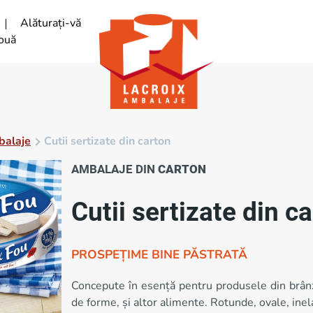
Alăturați-vă
ouă
balaje
Cutii sertizate din carton
AMBALAJE DIN
CARTON
Cutii sertizate din c
PROSPEȚIME BINE PĂSTRATĂ
Concepute în esență pentru produsele din brânză, 
de forme, și altor alimente. Rotunde, ovale, inel