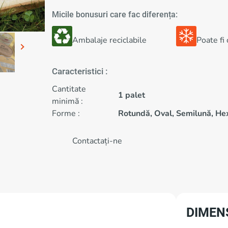
Micile bonusuri care fac diferența:
Ambalaje reciclabile
Poate fi
Caracteristici :
Cantitate
1 palet
minimă :
Forme :
Rotundă, Oval, Semilună, He
Contactați-ne
DIMEN