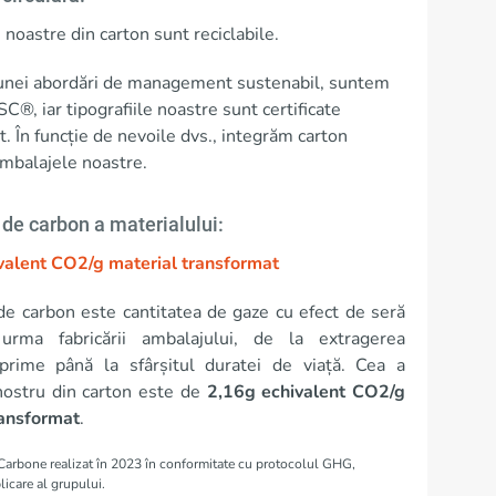
noastre din carton sunt reciclabile.
 unei abordări de management sustenabil, suntem
FSC®, iar tipografiile noastre sunt certificate
. În funcție de nevoile dvs., integrăm carton
 ambalajele noastre.
de carbon a materialului:
valent CO2/g material transformat
e carbon este cantitatea de gaze cu efect de seră
urma fabricării ambalajului, de la extragerea
 prime până la sfârșitul duratei de viață. Cea a
nostru din carton este de
2,16g echivalent CO2/g
ransformat
.
 Carbone realizat în 2023 în conformitate cu protocolul GHG,
icare al grupului.