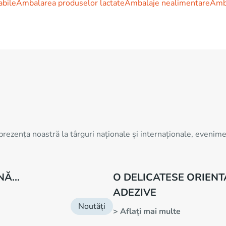
abile
Ambalarea produselor lactate
Ambalaje nealimentare
Amba
prezența noastră la târguri naționale și internaționale, eveni
UNĂ…
O DELICATESE ORIEN
ADEZIVE
Noutăți
> Aflați mai multe