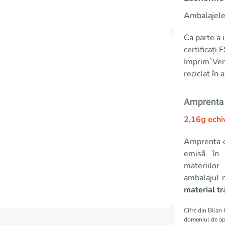
Ambalajele 
Ca parte a
certificați 
Imprim`Vert
reciclat în
Amprenta 
2,16g echi
Amprenta d
emisă în 
materiilor
ambalajul 
material t
Cifre din Bilan
domeniul de apl