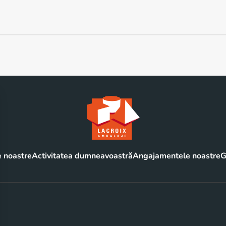
 noastre
Activitatea dumneavoastră
Angajamentele noastre
G