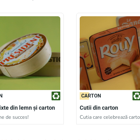
N
CARTON
ixte din lemn și carton
Cutii din carton
he de succes!
Cutia care celebrează carto