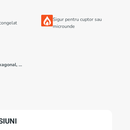
Sigur pentru cuptor sau
 congelat
microunde
xagonal, …
SIUNI