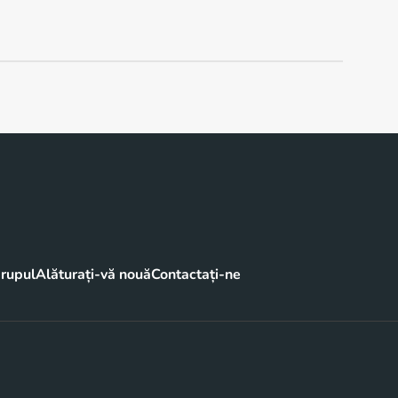
rupul
Alăturați-vă nouă
Contactați-ne