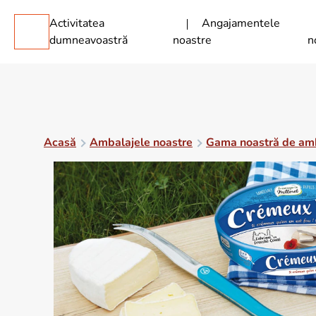
Activitatea
Angajamentele
dumneavoastră
noastre
n
Acasă
Ambalajele noastre
Gama noastră de am