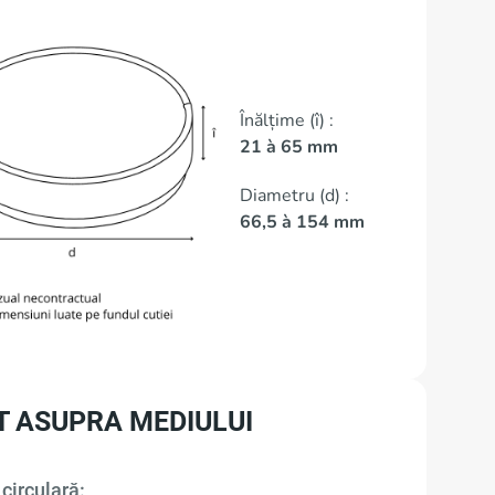
Înălțime (î) :
21 à 65 mm
Diametru (d) :
66,5 à 154 mm
T ASUPRA MEDIULUI
circulară: