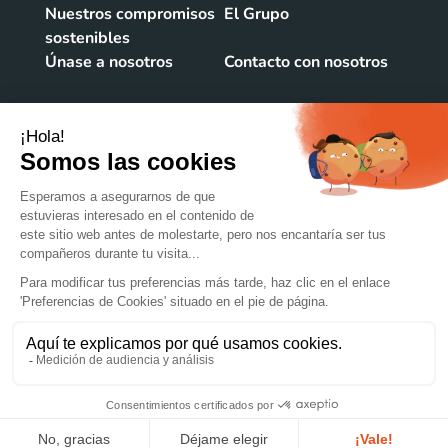
Nuestros compromisos
El Grupo
sostenibles
Únase a nosotros
Contacto con nosotros
CONTACTO NOSOTROS
106 rue du Vieux Bourg
39220 Bois d'Amont
FRANCE
+33384341515
@lacroix-emballages
© 2022 Groupe Lacroix
Aviso legal
Uso de cookies
Datos personales
Mapa del sitio
Creación de sitios web : WEBQAM