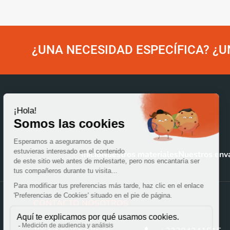
¿UNA NECESIDAD ESPECÍFICA? ¿U
Inicio
Nuestros materiales
Nuestros env
CONTACTO NOSOTROS