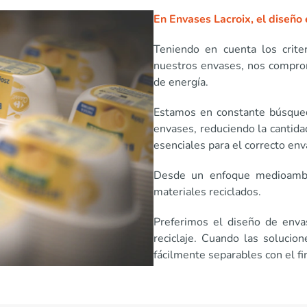
En Envases Lacroix, el diseño 
Teniendo en cuenta los crit
nuestros envases, nos compro
de energía.
Estamos en constante búsqued
envases, reduciendo la cantida
esenciales para el correcto en
Desde un enfoque medioambie
materiales reciclados.
Preferimos el diseño de envas
reciclaje. Cuando las solucio
fácilmente separables con el fin 