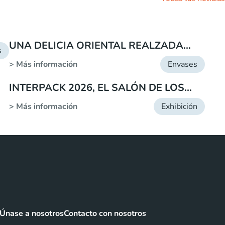
UNA DELICIA ORIENTAL REALZADA
s
POR NUESTRAS CAJAS ENCOLADAS
> Más información
Envases
INTERPACK 2026, EL SALÓN DE LOS
PROFESIONALES DEL ENVASADO.
> Más información
Exhibición
Únase a nosotros
Contacto con nosotros