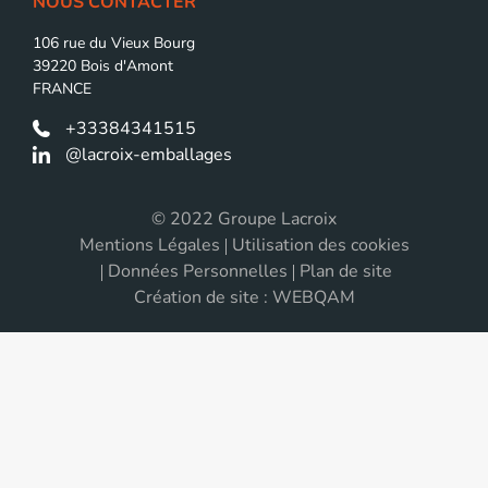
NOUS CONTACTER
106 rue du Vieux Bourg
39220 Bois d'Amont
FRANCE
+33384341515
@lacroix-emballages
© 2022 Groupe Lacroix
Mentions Légales
Utilisation des cookies
Données Personnelles
Plan de site
Création de site : WEBQAM