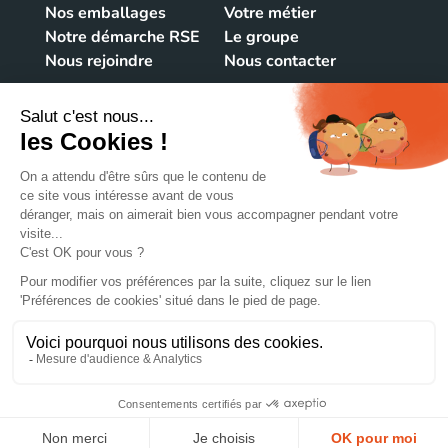
Nos emballages
Votre métier
Notre démarche RSE
Le groupe
Nous rejoindre
Nous contacter
NOUS CONTACTER
106 rue du Vieux Bourg
39220 Bois d'Amont
FRANCE
+33384341515
@lacroix-emballages
© 2022 Groupe Lacroix
Mentions Légales
Utilisation des cookies
Données Personnelles
Plan de site
Création de site : WEBQAM