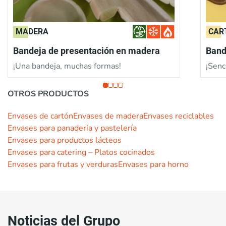
MADERA
CAR
Bandeja de presentación en madera
Band
¡Una bandeja, muchas formas!
¡Senci
OTROS PRODUCTOS
Envases de cartón
Envases de madera
Envases reciclables
Envases para panadería y pastelería
Envases para productos lácteos
Envases para catering – Platos cocinados
Envases para frutas y verduras
Envases para horno
Noticias del Grupo