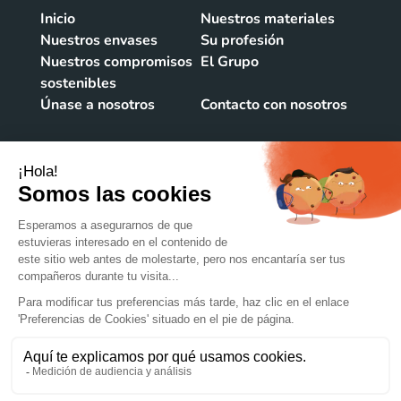
Inicio
Nuestros materiales
Nuestros envases
Su profesión
Nuestros compromisos
El Grupo
sostenibles
Únase a nosotros
Contacto con nosotros
CONTACTO NOSOTROS
106 rue du Vieux Bourg
39220 Bois d'Amont
FRANCE
+33384341515
@lacroix-emballages
© 2022 Groupe Lacroix
Aviso legal
Uso de cookies
Datos personales