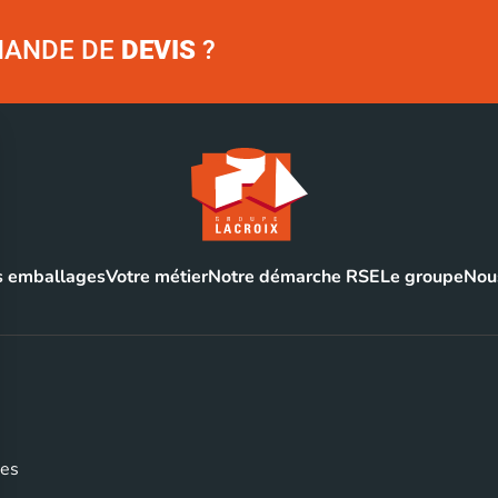
EMANDE DE
DEVIS
?
 emballages
Votre métier
Notre démarche RSE
Le groupe
Nous
ges