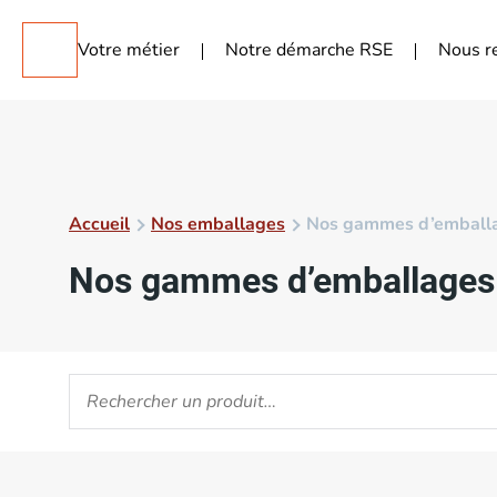
Votre métier
Notre démarche RSE
Nous r
Accueil
Nos emballages
Nos gammes d’emball
Nos gammes d’emballages
Bois, carton, plastique, cellulose, vous ne savez pas
emballages qui répondent aux contraintes de …
Lire l
Matériaux
Métiers