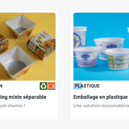
Recyclable
N/A
Oui
Réinitialiser
N
PLASTIQUE
ing mixte séparable
Emballage en plastique 
son chemin !
Une solution monomatéria