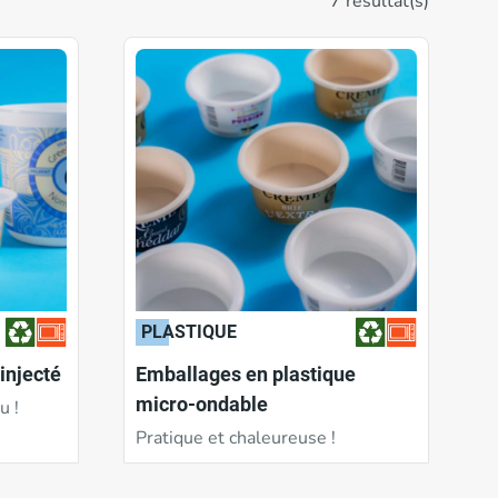
7 résultat(s)
Option matière recyclée
Non
N/A
Oui
Non
PLASTIQUE
injecté
Emballages en plastique
micro-ondable
u !
Pratique et chaleureuse !