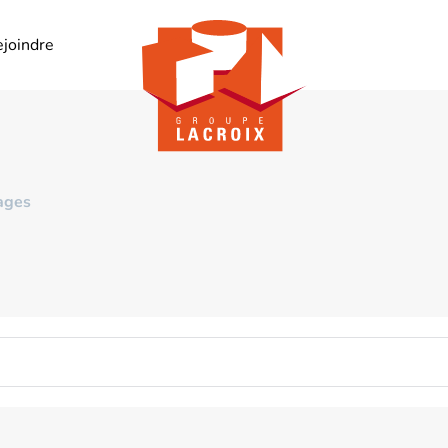
ejoindre
ages
 quel matériau choisir ? Du plus simple au plus spécifique, nos
a suite
Propriétés