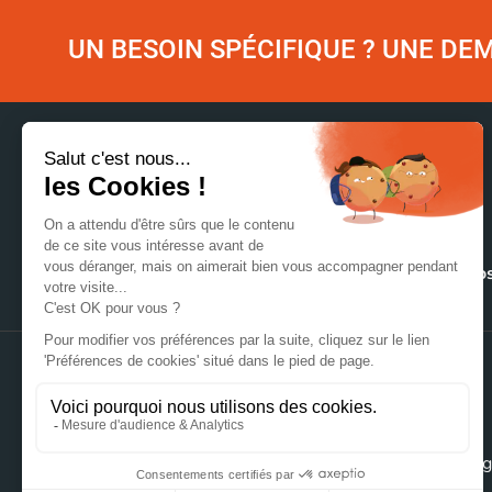
UN BESOIN SPÉCIFIQUE ? UNE D
Accueil
Nos matériaux
Nos
NOUS CONTACTER
106 rue du Vieux Bourg
+33384341515
39220 Bois d'Amont
@lacroix-emballa
FRANCE