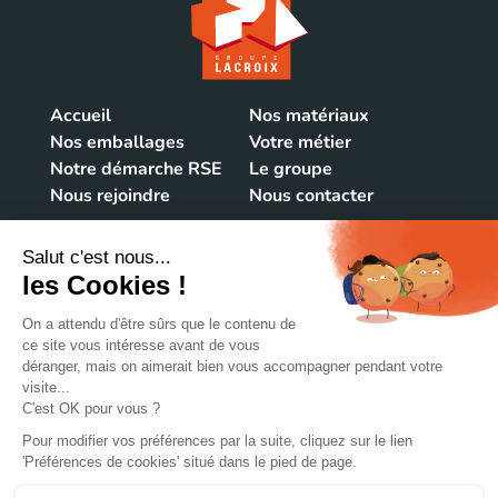
Accueil
Nos matériaux
Nos emballages
Votre métier
Notre démarche RSE
Le groupe
Nous rejoindre
Nous contacter
NOUS CONTACTER
106 rue du Vieux Bourg
39220 Bois d'Amont
FRANCE
+33384341515
@lacroix-emballages