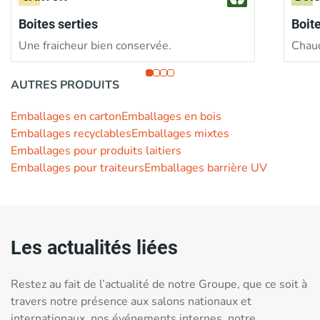
Boites serties
Boit
Une fraicheur bien conservée.
Chaud
AUTRES PRODUITS
Emballages en carton
Emballages en bois
Emballages recyclables
Emballages mixtes
Emballages pour produits laitiers
Emballages pour traiteurs
Emballages barrière UV
Les actualités liées
Restez au fait de l’actualité de notre Groupe, que ce soit à
travers notre présence aux salons nationaux et
internationaux, nos événements internes, notre