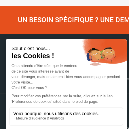
UN BESOIN SPÉCIFIQUE ? UNE D
Accueil
Nos matériaux
Nos
NOUS CONTACTER
106 rue du Vieux Bourg
+33384341515
39220 Bois d'Amont
@lacroix-emballa