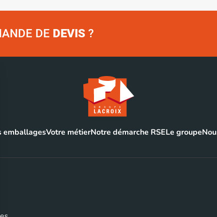
EMANDE DE
DEVIS
?
 emballages
Votre métier
Notre démarche RSE
Le groupe
Nous
ges